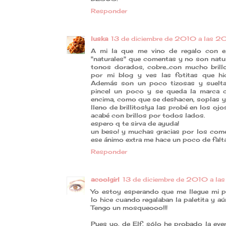
Responder
luska
13 de diciembre de 2010 a las 
A mi la que me vino de regalo con e
"naturales" que comentas y no son natu
tonos dorados, cobre...con mucho brillo
por mi blog y ves las fotitas que hi
Además son un poco tizosas y sueltan b
pincel un poco y se queda la marca 
encima, como que se deshacen, soplas y 
lleno de brillitos!ya las probé en los oj
acabé con brillos por todos lados.
espero q te sirva de ayuda!
un beso! y muchas gracias por los comen
ese ánimo extra me hace un poco de falta 
Responder
acoolgirl
13 de diciembre de 2010 a la
Yo estoy esperando que me llegue mi pe
lo hice cuando regalaban la paletita y aú
Tengo un mosqueooo!!!
Pues yo, de Elf, sólo he probado la eve